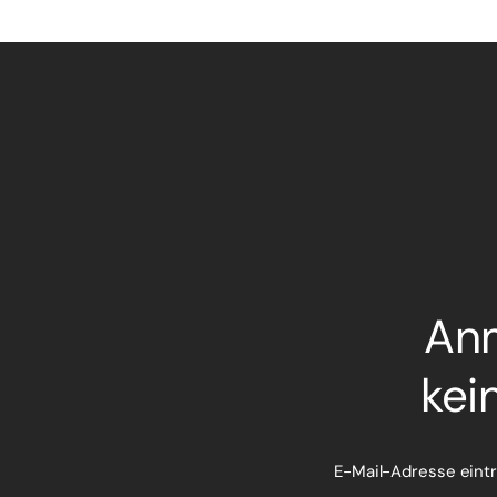
Anm
kei